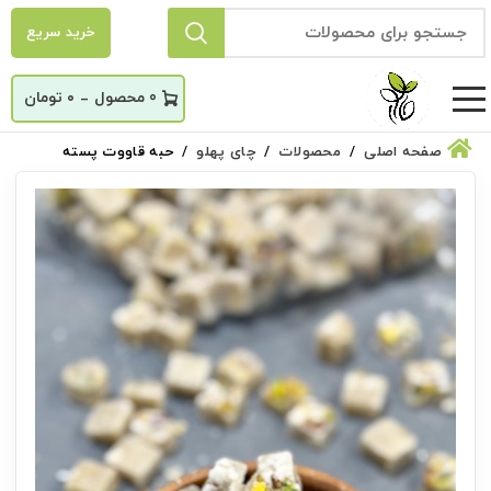
خرید سریع
_
0
۰
تومان
صفحه اصلی
محصولات
چای پهلو
حبه قاووت پسته