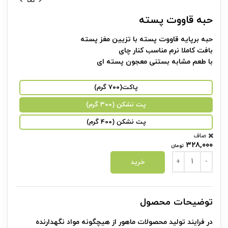
حبه قاووت پسته
حبه برپایه قاووت پسته با تزیین مغز پسته
بافت کاملا نرم مناسب کنار چای
با طعم مشابه بستنی معجون پسته ای
پاکت(۷۰۰ گرم)
پت نشکن (300 گرم)
پت نشکن (400 گرم)
صاف
۳۲۸,۰۰۰
تومان
حبه قاووت پسته عدد
خرید
توضیحات محصول
در فرایند تولید محصولات ماهور از هیچگونه مواد نگهدارنده