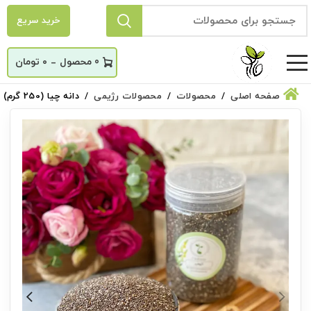
خرید سریع
_
0
۰
تومان
صفحه اصلی
محصولات
محصولات رژیمی
دانه چیا (250 گرم)