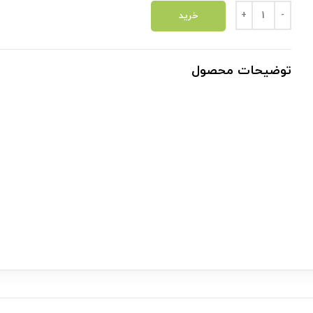
کافئین بار وانیلا لته عدد
خرید
توضیحات محصول