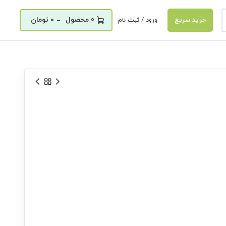
_
0
۰
تومان
ورود / ثبت نام
خرید سریع