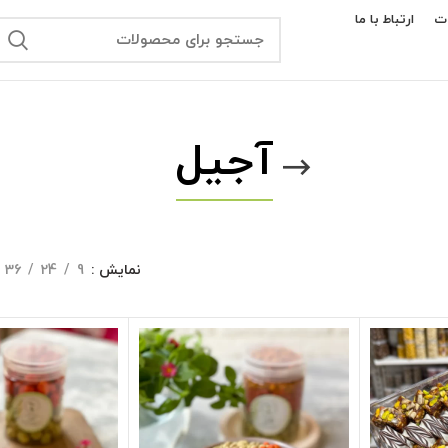
ت
ارتباط با ما
آجیل
نمایش
9
24
36