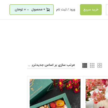
_
0
۰
تومان
ورود / ثبت نام
خرید سریع