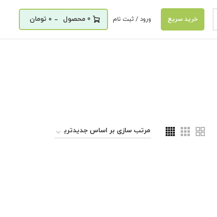
_
0
۰
تومان
ورود / ثبت نام
خرید سریع