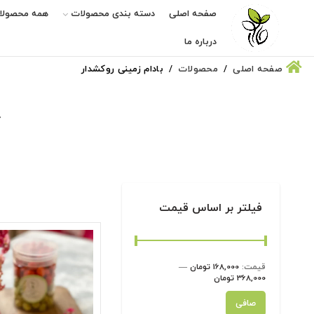
صفحه اصلی
دسته بندی محصولات
همه محصولا
درباره ما
صفحه اصلی
محصولات
بادام زمینی روکشدار
فیلتر بر اساس قیمت
قيمت:
168,000 تومان
—
368,000 تومان
حداقل
حداكثر
صافی
قیمت
قيمت