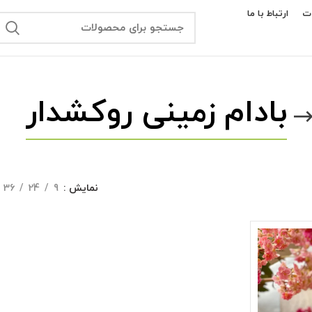
ت
ارتباط با ما
بادام زمینی روکشدار
نمایش
9
24
36