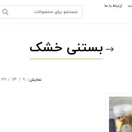
ت
ارتباط با ما
بستنی خشک
نمایش
9
24
36