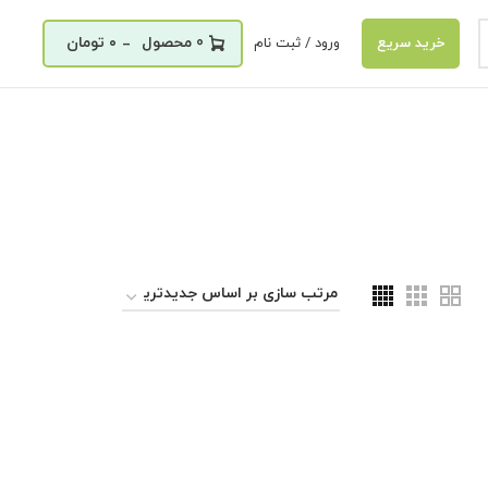
_
0
۰
تومان
ورود / ثبت نام
خرید سریع