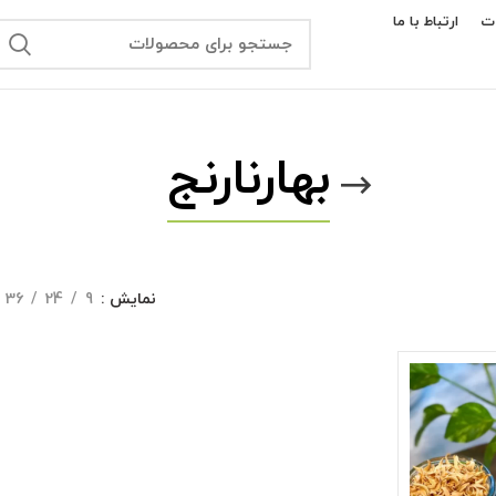
ت
ارتباط با ما
بهارنارنج
نمایش
9
24
36