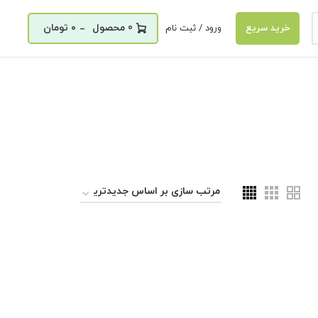
_
0
۰
تومان
ورود / ثبت نام
خرید سریع