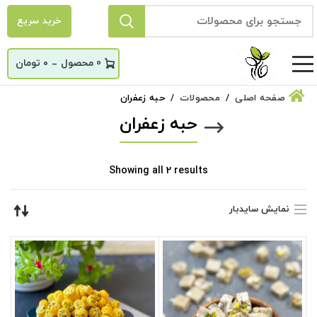
خرید سریع
_
0
۰
تومان
صفحه اصلی
محصولات
حبه زعفران
حبه زعفران
Sorted
Showing all 2 results
by
latest
نمایش سایدبار