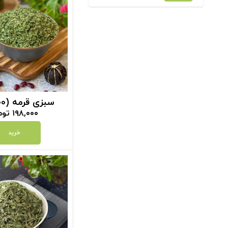
سبزی قرمه (100 گرم)
۱۹۸,۰۰۰
توم
خرید