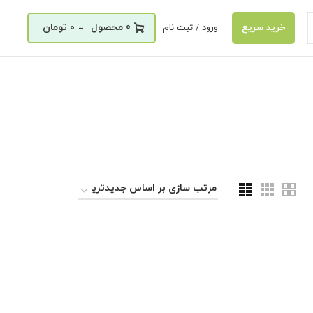
_
0
۰
تومان
ورود / ثبت نام
خرید سریع