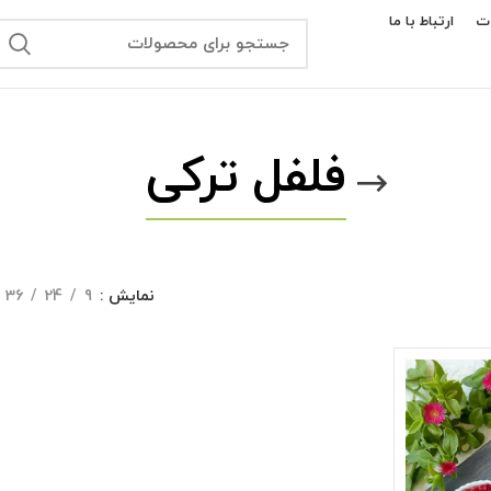
ت
ارتباط با ما
فلفل ترکی
نمایش
9
24
36