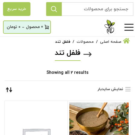
خرید سریع
_
0
۰
تومان
صفحه اصلی
محصولات
فلفل تند
فلفل تند
Sorted
Showing all 2 results
by
latest
نمایش سایدبار