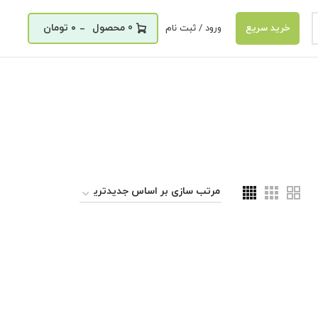
_
0
۰
تومان
ورود / ثبت نام
خرید سریع