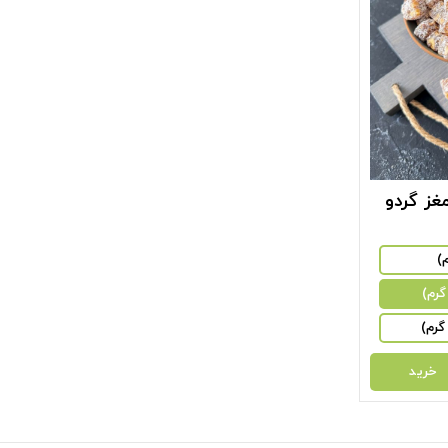
غز گردو
خرید