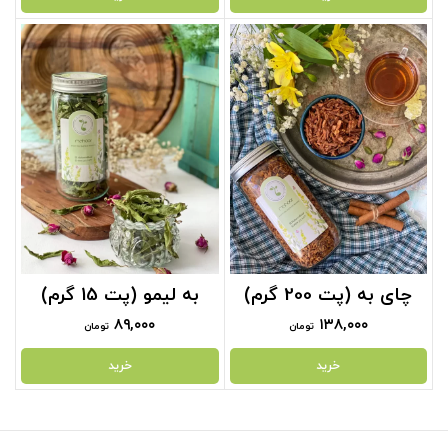
چای به (پت 200 گرم)
به لیمو (پت 15 گرم)
۸۹,۰۰۰
۱۳۸,۰۰۰
تومان
تومان
خرید
خرید