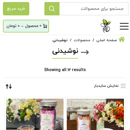
خرید سریع
_
0
۰
تومان
صفحه اصلی
محصولات
نوشیدنی
نوشیدنی
Sorted
Showing all 12 results
by
latest
نمایش سایدبار