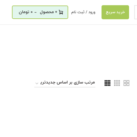
_
0
۰
تومان
ورود / ثبت نام
خرید سریع