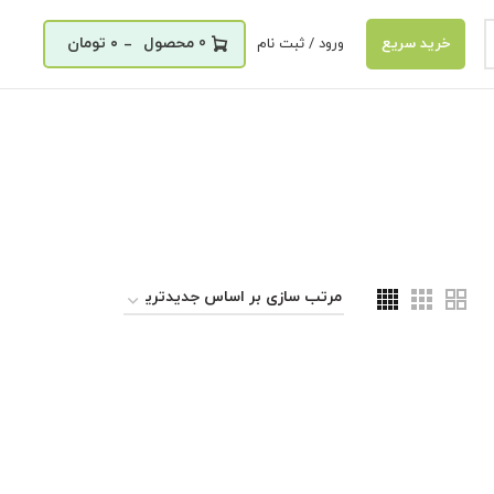
_
0
۰
تومان
ورود / ثبت نام
خرید سریع