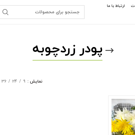
ت
ارتباط با ما
پودر زردچوبه
نمایش
9
24
36