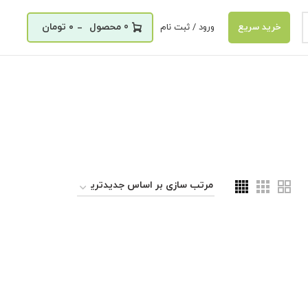
_
0
۰
تومان
ورود / ثبت نام
خرید سریع