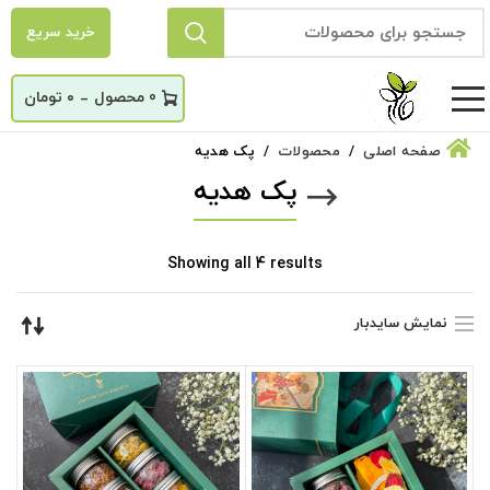
خرید سریع
_
0
۰
تومان
صفحه اصلی
محصولات
پک هدیه
پک هدیه
Sorted
Showing all 4 results
by
latest
نمایش سایدبار