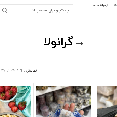
ت
ارتباط با ما
گرانولا
نمایش
9
24
36