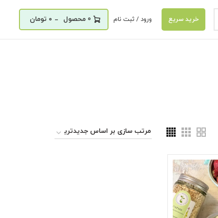
_
0
۰
تومان
ورود / ثبت نام
خرید سریع