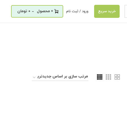
_
0
۰
تومان
ورود / ثبت نام
خرید سریع