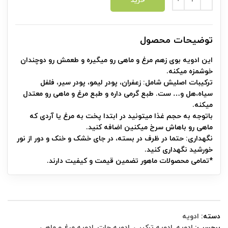
خرید
توضیحات محصول
این ادویه بوی زهم مرغ و ماهی رو میگیره و طعمش رو دوچندان
خوشمزه میکنه.
ترکیبات اصلیش شامل: زعفران، پودر لیمو، پودر سیر، فلفل
سیاه،هل و… ست. طبع گرمی داره و طبع مرغ و ماهی رو معتدل
میکنه.
باتوجه به حجم غذا میتونید در ابتدا پخت به مرغ یا آردی که
ماهی رو باهاش سرخ میکنین اضافه کنید.
نگهداری: حتما در ظرف در بسته، در جای خشک و خنک و دور از نور
خورشید نگهداری کنید.
*تمامی محصولات ماهور تضمین قیمت و کیفیت دارند.
دسته:
ادویه
برچسب:
ادویه
,
ادویه ترکیبی
,
ادویه جات
,
ادویه مرغ و ماهی