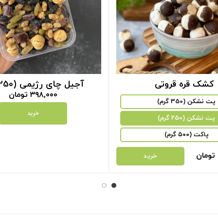
کشک قره قروتی
آجیل چای رژیمی (250گرم)
۳۹۸,۰۰۰
تومان
پت نشکن (350 گرم)
خرید
پت نشکن (250 گرم)
پاکت (۵۰۰ گرم)
تومان
خرید