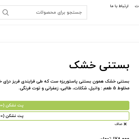
ت
ارتباط با ما
بستنی خشک
بستنی خشک همون بستنی پاستوریزه ست که طی فرایندی فریز درای خش
مخلوط 5 طعم : وانیل، شکلات، طالبی، زعفرانی و توت فرنگی.
پت نشکن (50 گرم)
پت نشکن (100 گرم)
صاف