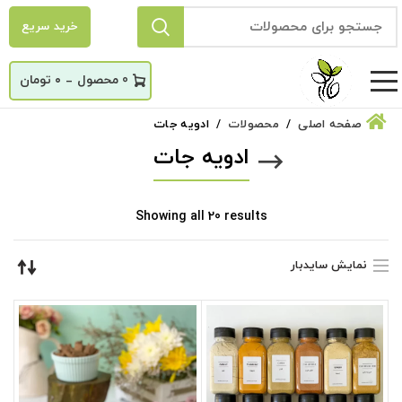
خرید سریع
_
0
۰
تومان
صفحه اصلی
محصولات
ادویه جات
ادویه جات
Sorted
Showing all 20 results
by
latest
نمایش سایدبار