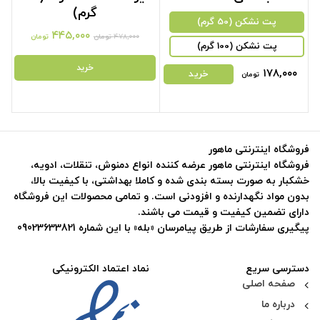
گرم)
پت نشکن (50 گرم)
urrent
Original
۴۴۵,۰۰۰
۴۷۸,۰۰۰
تومان
تومان
price
price
پت نشکن (100 گرم)
is:
was:
خرید
۱۷۸,۰۰۰
۴۷۸,۰۰۰ تومان.
۴۴۵,۰۰۰ توما
خرید
تومان
فروشگاه اینترنتی ماهور
فروشگاه اینترنتی ماهور عرضه کننده انواع دمنوش، تنقلات، ادویه،
خشکبار به صورت بسته بندی شده و کاملا بهداشتی، با کیفیت بالا،
بدون مواد نگهدارنده و افزودنی است. و تمامی محصولات این فروشگاه
دارای تضمین کیفیت و قیمت می باشند.
پیگیری سفارشات از طریق پیامرسان «بله» با این شماره 09023633821
دسترسی سریع
نماد اعتماد الکترونیکی
صفحه اصلی
درباره ما