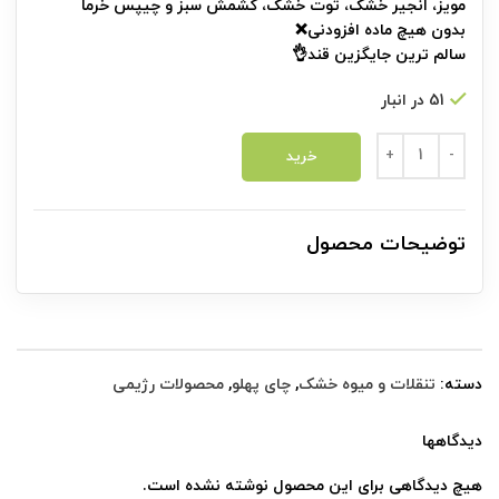
مویز، انجیر خشک، توت خشک، کشمش سبز و چیپس خرما
بدون هیچ ماده افزودنی❌
سالم ترین جایگزین قند👌
51 در انبار
آجیل چای رژیمی (250گرم) عدد
خرید
توضیحات محصول
دسته:
تنقلات و میوه خشک
,
چای پهلو
,
محصولات رژیمی
دیدگاهها
هیچ دیدگاهی برای این محصول نوشته نشده است.