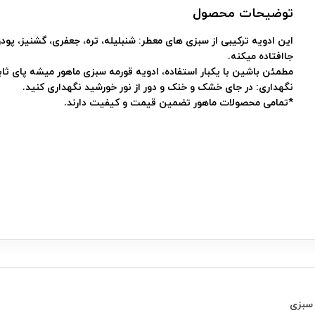
توضیحات محصول
این ادویه ترکیبی از سبزی های معطر: شنبلیله، تره، جعفری، گشنیز، پ
جاافتاده میکنه.
مطمئن باشین با یکبار استفاده، ادویه قورمه سبزی ماهور میشه پای ثا
نگهداری: در جای خشک و خنک و دور از نور خورشید نگهداری کنید.
*تمامی محصولات ماهور تضمین قیمت و کیفیت دارند.
 سبزی