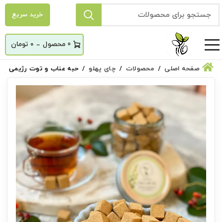
خرید سریع
_
0
۰
تومان
صفحه اصلی
محصولات
چای پهلو
حبه عناب و توت رژیمی