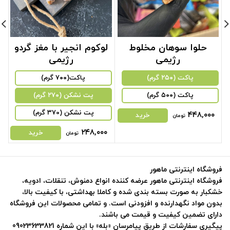
حلوا سوهان مخلوط
لوکوم انجیر با مغز گردو
رژیمی
رژیمی
پاکت (۲۵۰ گرم)
پاکت(۷۰۰ گرم)
پاکت (۵۰۰ گرم)
‌پت نشکن (۲۷۰ گرم)
پت نشکن (370 گرم)
۴۴۸,۰۰۰
خرید
تومان
۲۴۸,۰۰۰
خرید
تومان
فروشگاه اینترنتی ماهور
فروشگاه اینترنتی ماهور عرضه کننده انواع دمنوش، تنقلات، ادویه،
خشکبار به صورت بسته بندی شده و کاملا بهداشتی، با کیفیت بالا،
بدون مواد نگهدارنده و افزودنی است. و تمامی محصولات این فروشگاه
دارای تضمین کیفیت و قیمت می باشند.
پیگیری سفارشات از طریق پیامرسان «بله» با این شماره 09023633821