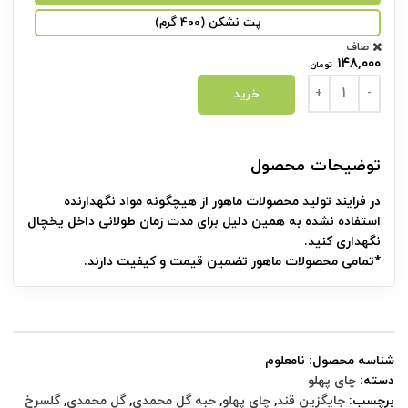
پت نشکن (400 گرم)
صاف
۱۴۸,۰۰۰
تومان
حبه گل محمدی عدد
خرید
توضیحات محصول
در فرایند تولید محصولات ماهور از هیچگونه مواد نگهدارنده
استفاده نشده به همین دلیل برای مدت زمان طولانی داخل یخچال
نگهداری کنید.
*تمامی محصولات ماهور تضمین قیمت و کیفیت دارند.
شناسه محصول:
نامعلوم
دسته:
چای پهلو
برچسب:
جایگزین قند
,
چای پهلو
,
حبه گل محمدی
,
گل محمدی
,
گلسرخ