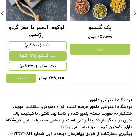
پک گیسو
لوکوم انجیر با مغز گردو
م
رژیمی
۹۵۰,۰۰۰
تومان
پاکت(۷۰۰ گرم)
خرید
‌پت نشکن (۲۷۰ گرم)
پت نشکن (370 گرم)
۲۴۸,۰۰۰
خرید
تومان
فروشگاه اینترنتی ماهور
فروشگاه اینترنتی ماهور عرضه کننده انواع دمنوش، تنقلات، ادویه،
خشکبار به صورت بسته بندی شده و کاملا بهداشتی، با کیفیت بالا،
بدون مواد نگهدارنده و افزودنی است. و تمامی محصولات این فروشگاه
دارای تضمین کیفیت و قیمت می باشند.
پیگیری سفارشات از طریق پیامرسان «بله» با این شماره 09023633821