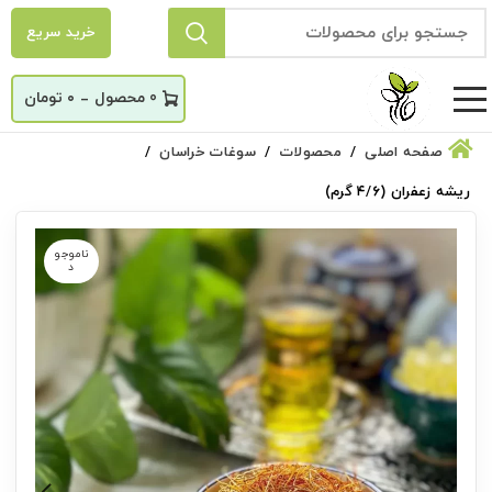
خرید سریع
_
0
۰
تومان
صفحه اصلی
محصولات
سوغات خراسان
ریشه زعفران (۴/۶ گرم)
ناموجو
د