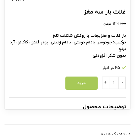
غلات بار سه مغز
۱۲۹,۰۰۰
تومان
بار غلات و مغزیجات با روکش شکلات تلخ
ترکیب: جودوسر، بادام درختی، بادام زمینی، پودر فندق، کاکائو، آرد
برنج
بدون شکر افزودنی
25 در انبار
غلات بار سه مغز عدد
خرید
توضیحات محصول
دسته:
پک هدیه