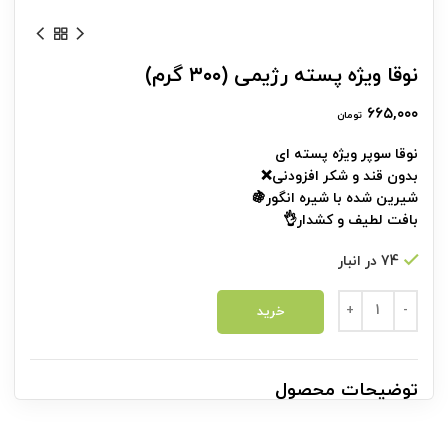
نوقا ویژه پسته رژیمی (۳۰۰ گرم)
۶۶۵,۰۰۰
تومان
نوقا سوپر ویژه پسته ای
بدون قند و شکر افزودنی❌
شیرین شده با شیره انگور🍇
بافت لطیف و کشدار👌
74 در انبار
نوقا ویژه پسته رژیمی (۳۰۰ گرم) عدد
خرید
توضیحات محصول