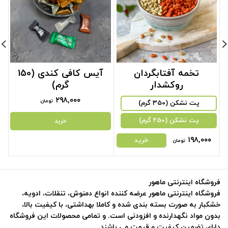
تخمه آفتابگردان
آیس کافی کندی (150
روکشدار
گرم)
۲۹۸,۰۰۰
تومان
پت نشکن (350 گرم)
پت نشکن (250 گرم)
خرید
۱۹۸,۰۰۰
خرید
تومان
فروشگاه اینترنتی ماهور
فروشگاه اینترنتی ماهور عرضه کننده انواع دمنوش، تنقلات، ادویه،
خشکبار به صورت بسته بندی شده و کاملا بهداشتی، با کیفیت بالا،
بدون مواد نگهدارنده و افزودنی است. و تمامی محصولات این فروشگاه
دارای تضمین کیفیت و قیمت می باشند.