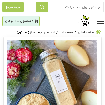
خرید سریع
_
0
۰
تومان
صفحه اصلی
محصولات
ادویه
پودر پیاز (100 گرم)