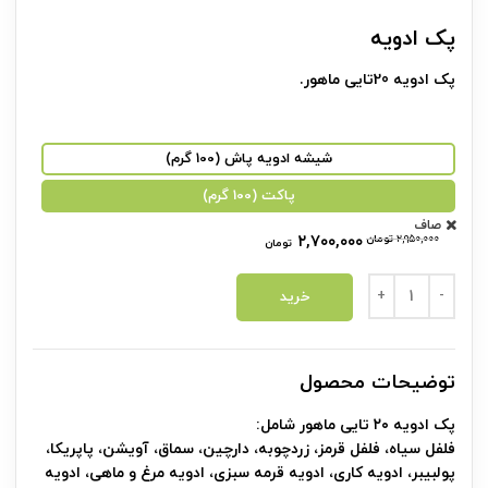
پک ادویه
پک ادویه 20تایی ماهور.
شیشه ادویه پاش (100 گرم)
پاکت (100 گرم)
صاف
Original price was: ۲,۹۵۰,۰۰۰ تومان.
Current price is: ۲,۷۰۰,۰۰۰ تومان.
۲,۹۵۰,۰۰۰
تومان
۲,۷۰۰,۰۰۰
تومان
پک ادویه عدد
خرید
توضیحات محصول
پک ادویه ۲۰ تایی ماهور شامل:
فلفل سیاه، فلفل قرمز، زردچوبه، دارچین، سماق، آویشن، پاپریکا،
پولبیبر، ادویه کاری، ادویه قرمه سبزی، ادویه مرغ و ماهی، ادویه