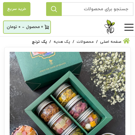
خرید سریع
_
0
۰
تومان
صفحه اصلی
محصولات
پک هدیه
پک ترنج